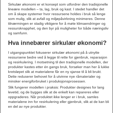
Sirkulær økonomi er et konsept som utfordrer den tradisjonelle
lineære modellen – ta, lag, bruk og kast. I stedet handler det
om å skape systemer hvor ressursene holdes i bruk så lenge
som mulig, slik at avfall og miljøpåvirkning minimeres. Denne
tilnærmingen er stadig viktigere for å møte klimaendringer og
ressursknapphet, og den byr på muligheter for både næringsliv
og samfunn.
Hva innebærer sirkulær økonomi?
I utgangspunktet fokuserer sirkulær økonomi på å utnytte
ressursene bedre ved å legge til rette for gjenbruk, reparasjon
og resirkulering. I motsetning til den tradisjonelle modellen, der
produkter kastes etter én gangs bruk, forsøker man her å lukke
kretsløpet slik at materialene får en ny sjanse til å bli brukt.
Dette reduserer behovet for å utvinne nye råmaterialer og
minsker energiforbruket i produksjonsprosessen.
Slik fungerer modellen i praksis: Produkter designes for lang
levetid, og de bygges slik at de enkelt kan repareres eller
oppgraderes. Når produktet ikke lenger er i bruk, samles
materialene inn for resirkulering eller gjenbruk, slik at de kan bli
en del av nye produkter.