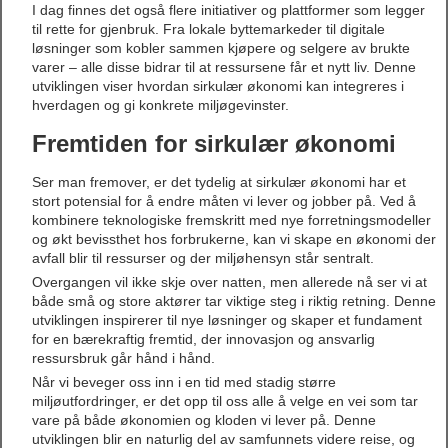
I dag finnes det også flere initiativer og plattformer som legger
til rette for gjenbruk. Fra lokale byttemarkeder til digitale
løsninger som kobler sammen kjøpere og selgere av brukte
varer – alle disse bidrar til at ressursene får et nytt liv. Denne
utviklingen viser hvordan sirkulær økonomi kan integreres i
hverdagen og gi konkrete miljøgevinster.
Fremtiden for sirkulær økonomi
Ser man fremover, er det tydelig at sirkulær økonomi har et
stort potensial for å endre måten vi lever og jobber på. Ved å
kombinere teknologiske fremskritt med nye forretningsmodeller
og økt bevissthet hos forbrukerne, kan vi skape en økonomi der
avfall blir til ressurser og der miljøhensyn står sentralt.
Overgangen vil ikke skje over natten, men allerede nå ser vi at
både små og store aktører tar viktige steg i riktig retning. Denne
utviklingen inspirerer til nye løsninger og skaper et fundament
for en bærekraftig fremtid, der innovasjon og ansvarlig
ressursbruk går hånd i hånd.
Når vi beveger oss inn i en tid med stadig større
miljøutfordringer, er det opp til oss alle å velge en vei som tar
vare på både økonomien og kloden vi lever på. Denne
utviklingen blir en naturlig del av samfunnets videre reise, og