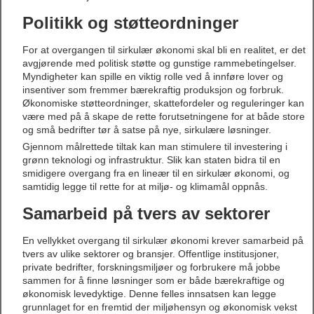
Politikk og støtteordninger
For at overgangen til sirkulær økonomi skal bli en realitet, er det
avgjørende med politisk støtte og gunstige rammebetingelser.
Myndigheter kan spille en viktig rolle ved å innføre lover og
insentiver som fremmer bærekraftig produksjon og forbruk.
Økonomiske støtteordninger, skattefordeler og reguleringer kan
være med på å skape de rette forutsetningene for at både store
og små bedrifter tør å satse på nye, sirkulære løsninger.
Gjennom målrettede tiltak kan man stimulere til investering i
grønn teknologi og infrastruktur. Slik kan staten bidra til en
smidigere overgang fra en lineær til en sirkulær økonomi, og
samtidig legge til rette for at miljø- og klimamål oppnås.
Samarbeid på tvers av sektorer
En vellykket overgang til sirkulær økonomi krever samarbeid på
tvers av ulike sektorer og bransjer. Offentlige institusjoner,
private bedrifter, forskningsmiljøer og forbrukere må jobbe
sammen for å finne løsninger som er både bærekraftige og
økonomisk levedyktige. Denne felles innsatsen kan legge
grunnlaget for en fremtid der miljøhensyn og økonomisk vekst