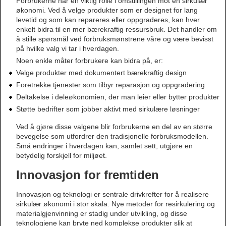
Forbrukerne har en viktig rolle i omstillingen mot en sirkulær
økonomi. Ved å velge produkter som er designet for lang
levetid og som kan repareres eller oppgraderes, kan hver
enkelt bidra til en mer bærekraftig ressursbruk. Det handler om
å stille spørsmål ved forbruksmønstrene våre og være bevisst
på hvilke valg vi tar i hverdagen.
Noen enkle måter forbrukere kan bidra på, er:
Velge produkter med dokumentert bærekraftig design
Foretrekke tjenester som tilbyr reparasjon og oppgradering
Deltakelse i deleøkonomien, der man leier eller bytter produkter
Støtte bedrifter som jobber aktivt med sirkulære løsninger
Ved å gjøre disse valgene blir forbrukerne en del av en større
bevegelse som utfordrer den tradisjonelle forbruksmodellen.
Små endringer i hverdagen kan, samlet sett, utgjøre en
betydelig forskjell for miljøet.
Innovasjon for fremtiden
Innovasjon og teknologi er sentrale drivkrefter for å realisere
sirkulær økonomi i stor skala. Nye metoder for resirkulering og
materialgjenvinning er stadig under utvikling, og disse
teknologiene kan bryte ned komplekse produkter slik at