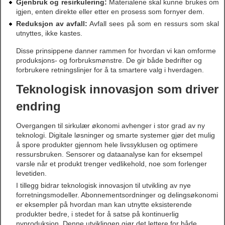
Gjenbruk og resirkulering:
Materialene skal kunne brukes om
igjen, enten direkte eller etter en prosess som fornyer dem.
Reduksjon av avfall:
Avfall sees på som en ressurs som skal
utnyttes, ikke kastes.
Disse prinsippene danner rammen for hvordan vi kan omforme
produksjons- og forbruksmønstre. De gir både bedrifter og
forbrukere retningslinjer for å ta smartere valg i hverdagen.
Teknologisk innovasjon som driver
endring
Overgangen til sirkulær økonomi avhenger i stor grad av ny
teknologi. Digitale løsninger og smarte systemer gjør det mulig
å spore produkter gjennom hele livssyklusen og optimere
ressursbruken. Sensorer og dataanalyse kan for eksempel
varsle når et produkt trenger vedlikehold, noe som forlenger
levetiden.
I tillegg bidrar teknologisk innovasjon til utvikling av nye
forretningsmodeller. Abonnementsordninger og delingsøkonomi
er eksempler på hvordan man kan utnytte eksisterende
produkter bedre, i stedet for å satse på kontinuerlig
nyproduksjon. Denne utviklingen gjør det lettere for både