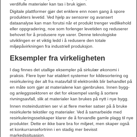
verdifulle materialer kan tas i bruk igjen.
Digitale plattformer gjør det enklere enn noen gang å spore
produkters levetid. Ved hjelp av sensorer og avansert
dataanalyse kan man forutsi når et produkt trenger vedlikehold
eller oppgradering, noe som forlenger levetiden og reduserer
behovet for å produsere nye varer. Denne teknologiske
utviklingen er et viktig ledd i å redusere den totale
miljøpåvirkningen fra industriell produksjon.
Eksempler fra virkeligheten
I dag finnes det utallige eksempler på sirkulær økonomi i
praksis. Flere byer har etablert systemer for kildesortering og
resirkulering der alt fra matavfall til elektronikk blir behandlet på
en måte som gjør at materialene kan gjenbrukes. Innen bygg-
og anleggssektoren er det for eksempel vanlig å sortere
rivningsavfall, slik at materialer kan brukes på nytt i nye bygg.
Innen moteindustrien ser vi at flere merker satser på å bruke
resirkulerte tekstiler og materialer. Ved å samarbeide med
resirkuleringsselskaper klarer de å forvandle gamle plagg til nye
produkter. Dette er ikke bare bra for miljøet, men skaper også
et konkurransefortrinn i en stadig mer bevisst
markedssituasjon.