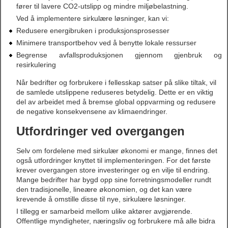
fører til lavere CO2-utslipp og mindre miljøbelastning.
Ved å implementere sirkulære løsninger, kan vi:
Redusere energibruken i produksjonsprosesser
Minimere transportbehov ved å benytte lokale ressurser
Begrense avfallsproduksjonen gjennom gjenbruk og
resirkulering
Når bedrifter og forbrukere i fellesskap satser på slike tiltak, vil
de samlede utslippene reduseres betydelig. Dette er en viktig
del av arbeidet med å bremse global oppvarming og redusere
de negative konsekvensene av klimaendringer.
Utfordringer ved overgangen
Selv om fordelene med sirkulær økonomi er mange, finnes det
også utfordringer knyttet til implementeringen. For det første
krever overgangen store investeringer og en vilje til endring.
Mange bedrifter har bygd opp sine forretningsmodeller rundt
den tradisjonelle, lineære økonomien, og det kan være
krevende å omstille disse til nye, sirkulære løsninger.
I tillegg er samarbeid mellom ulike aktører avgjørende.
Offentlige myndigheter, næringsliv og forbrukere må alle bidra