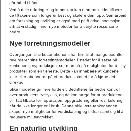
går hånd i hånd.
Ved å dele erfaringer og kunnskap kan man raskt identifisere
de tiltakene som fungerer best og skalere dem opp. Samarbeid
om forskning og utvikling er også med på å drive innovasjon,
slik at vi stadig finner nye metoder for å utnytte ressursene
bedre.
Nye forretningsmodeller
Overgangen til sirkulær økonomi har ført til at mange bedrifter
revurderer sine forretningsmodeller. I stedet for å satse på
kontinuerlig nyproduksjon, ser man nå på muligheten for å tilby
produkter som en tjeneste. Dette kan innebære at kundene
leier eller abonnerer på et produkt i stedet for å kjøpe det
direkte.
Slike modeller gir flere fordeler: Bedriftene får bedre kontroll
over produktets livssyklus, og de kan sørge for at produktene
blir tatt tilbake for reparasjon, oppgradering eller resirkulering
når de ikke lenger er i bruk. Denne sirkulære tankegangen
skaper nye muligheter for verdiskaping og bidrar samtidig til å
redusere miljøavtrykket.
En naturlig utvikling