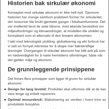
Historien bak sirkulær økonomi
Konseptet med sirkulær økonomi er ikke helt nytt. Gjennom
historien har mange samfunn praktisert former for sirkularitet,
der ressurser ble brukt gjentatte ganger i lokalsamfunnene. Det
var imidlertid først de siste tiårene, med økende bevissthet om
miljøutfordringer og klimaendringer, at modellen ble utviklet og
formalisert som et alternativ til den lineære økonomien.
I takt med teknologisk utvikling, globalisering og økt forbruk har
vi sett en fornyet interesse for å skape mer bærekraftige
løsninger. Overgangen til sirkulær økonomi har blitt sett på som
en nødvendighet for å møte fremtidens utfordringer, både når
det gjelder miljø og økonomi.
De grunnleggende prinsippene
Det finnes flere prinsipper som ligger til grunn for sirkulær
økonomi:
Design for lang levetid:
Produkter skal utformes slik at de kan
vare lenge og enkelt repareres.
Optimal ressursbruk:
Maksimering av verdien i hvert trinn av
produktets livssyklus.