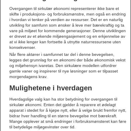
Overgangen til sirkulær økonomi representerer ikke bare et
skifte i produksjons- og forbruksmønstre, men også en endring
i hvordan vi tenker på verdien av ressurser. Det er en naturlig
utvikling for samfunn som ønsker å leve mer bærekraftig og ta
vare på miljøet for kommende generasjoner. Denne utviklingen
er drevet av et økende miljøengasjement og en erkjennelse av
at vi ikke lenger kan fortsette å utnytte naturressursene uten
konsekvenser.
Når flere aktører i samfunnet tar del i denne bevegelsen,
legges det grunnlag for en økonomi der både økonomisk vekst
og miljøhensyn ivaretas. Den sirkulære modellen utfordrer
gamle vaner og inspirerer til nye løsninger som er tilpasset
morgendagens krav.
Mulighetene i hverdagen
Hverdagslige valg kan ha stor betydning for overgangen til
sirkulær økonomi. Enten det gjelder å reparere et ødelagt
apparat i stedet for å kjøpe nytt, eller å velge brukt fremfor nytt,
bidrar hver handling til en større bevegelse mot bærekraft.
Mange opplever at små endringer i forbruksmønsteret kan føre
til betydelige miljøgevinster over tid.