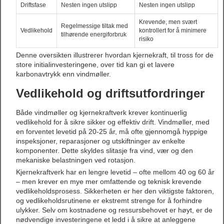
Driftsfase
Nesten ingen utslipp
Nesten ingen utslipp
Krevende, men svært
Regelmessige tiltak med
Vedlikehold
kontrollert for å minimere
tilhørende energiforbruk
risiko
Denne oversikten illustrerer hvordan kjernekraft, til tross for de
store initialinvesteringene, over tid kan gi et lavere
karbonavtrykk enn vindmøller.
Vedlikehold og driftsutfordringer
Både vindmøller og kjernekraftverk krever kontinuerlig
vedlikehold for å sikre sikker og effektiv drift. Vindmøller, med
en forventet levetid på 20-25 år, må ofte gjennomgå hyppige
inspeksjoner, reparasjoner og utskiftninger av enkelte
komponenter. Dette skyldes slitasje fra vind, vær og den
mekaniske belastningen ved rotasjon.
Kjernekraftverk har en lengre levetid – ofte mellom 40 og 60 år
– men krever en mye mer omfattende og teknisk krevende
vedlikeholdsprosess. Sikkerheten er her den viktigste faktoren,
og vedlikeholdsrutinene er ekstremt strenge for å forhindre
ulykker. Selv om kostnadene og ressursbehovet er høyt, er de
nødvendige investeringene et ledd i å sikre at anleggene