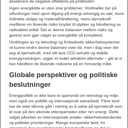
akselerere de negative effektene på jordkloden.
Ingen energikilde er uten sine problemer. Vindmøller byr på
utfordringer med ujevn tilgang på energi avhengig av vær, store
indirekte utslipp og materialhåndtering, mens kjernekraft
medfører en iboende risiko knyttet til ulykker og håndtering av
radioaktivt avfall. Det er denne balansen mellom risiko og
gevinst som gjør valget av energikilde så komplekst.
Utviklingen av ny teknologi og forbedrede sikkerhetssystemer
vil kunne endre denne balansen over tid, men i dag viser det
seg at kjernekraft, med sitt lave CO2-avtrykk og stabile
energiproduksjon, utgjør et svært attraktivt alternativ – gitt at vi
kan håndtere de iboende risikoene på en forsvarlig måte.
Globale perspektiver og politiske
beslutninger
Energipolitikk er ikke bare et spørsmål om teknologi og miljø,
men også om politikk og internasjonalt samarbeid. Flere land
har de siste tiårene gått i retning av å satse på kjernekraft som
et svar på den økende etterspørselen etter ren energi. Dette
valget påvirkes av internasjonale avtaler, sikkerhetsstandarder
og politiske prioriteringer. Mange europeiske land, for