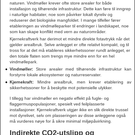
naturen. Vindmøller krever ofte store arealer for både
installasjon og tilhørende infrastruktur. Dette kan føre til inngrep
i naturlige habitater, noe som påvirker lokalt dyreliv og
reduserer det biologiske mangfoldet. I mange tilfeller fører
etableringen av vindmølleparker til endringer i landskapet, noe
som kan skape konflikt med vern av naturområder.
Kjernekraftverk har derimot et mindre direkte fotavtrykk når det
gjelder arealbruk. Selve anlegget er ofte relativt kompakt, og til
tross for at det må etableres sikkerhetssoner rundt anlegget, er
den totale flaten som trengs mye mindre enn for en hel
vindmøllepark.
Vindmøller:
Store arealer med tilhørende infrastruktur kan
forstyrre lokale økosystemer og naturreservater.
Kjernekraft:
Mindre arealbruk, men krever etablering av
sikkerhetssoner for å beskytte mot potensielle ulykker.
I tillegg har vindmøller en negativ effekt på fugle- og
flaggermuspopulasjoner, spesielt ved feilplasserte
installasjoner. Kjernekraftverk utgjør ikke en slik direkte trussel
mot dyrelivet, selv om plasseringen av disse anleggene også
må vurderes nøye for å sikre minimal miljøpåvirkning.
Indirekte CO2-utslipp og