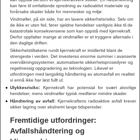
kan føre til omfattende spredning av radioaktivt materiale og
forårsake skader både for mennesker og miljø.
Vindmøller, på sin side, har en lavere sikkerhetsrisiko. Selv om
de ikke er uten feil, fører sjeldne hendelser vanligvis ikke til de
katastrofale konsekvensene som kan oppstå med kjernekraft.
Derfor oppfatter mange at vindmøller er et tryggere alternativ i
den daglige driften.
Sikkerhetstiltakene rundt kjernekraft er imidlertid blant de
strengeste i verden. Det investeres enorme summer i avanserte
overvåkningssystemer, automatiserte sikkerhetsprosedyrer og
regelmessig oppgradering av teknologien. Likevel er
utfordringen med langsiktig håndtering av atomavfall en realitet
vi ennå ikke har løst fullt ut.
Ulykkesrisiko:
Kjernekraft har potensial for svært alvorlige
hendelser, mens vindmøller typisk medfører mindre skader.
Håndtering av avfall:
Kjernekraftens radioaktive avfall krever
sikker lagring over ekstremt lange tidsperioder.
Fremtidige utfordringer:
Avfallshåndtering og