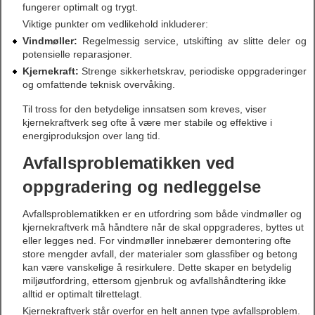
fungerer optimalt og trygt.
Viktige punkter om vedlikehold inkluderer:
Vindmøller:
Regelmessig service, utskifting av slitte deler og
potensielle reparasjoner.
Kjernekraft:
Strenge sikkerhetskrav, periodiske oppgraderinger
og omfattende teknisk overvåking.
Til tross for den betydelige innsatsen som kreves, viser
kjernekraftverk seg ofte å være mer stabile og effektive i
energiproduksjon over lang tid.
Avfallsproblematikken ved
oppgradering og nedleggelse
Avfallsproblematikken er en utfordring som både vindmøller og
kjernekraftverk må håndtere når de skal oppgraderes, byttes ut
eller legges ned. For vindmøller innebærer demontering ofte
store mengder avfall, der materialer som glassfiber og betong
kan være vanskelige å resirkulere. Dette skaper en betydelig
miljøutfordring, ettersom gjenbruk og avfallshåndtering ikke
alltid er optimalt tilrettelagt.
Kjernekraftverk står overfor en helt annen type avfallsproblem.