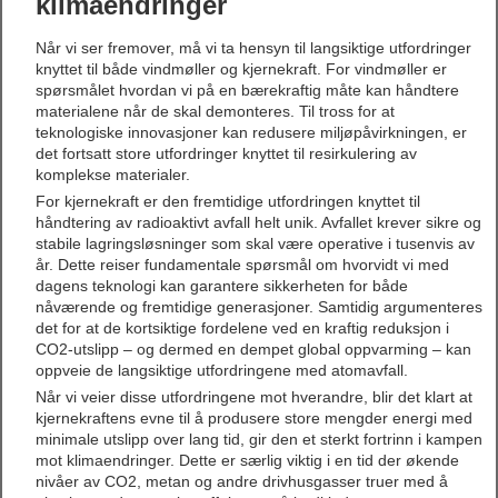
klimaendringer
Når vi ser fremover, må vi ta hensyn til langsiktige utfordringer
knyttet til både vindmøller og kjernekraft. For vindmøller er
spørsmålet hvordan vi på en bærekraftig måte kan håndtere
materialene når de skal demonteres. Til tross for at
teknologiske innovasjoner kan redusere miljøpåvirkningen, er
det fortsatt store utfordringer knyttet til resirkulering av
komplekse materialer.
For kjernekraft er den fremtidige utfordringen knyttet til
håndtering av radioaktivt avfall helt unik. Avfallet krever sikre og
stabile lagringsløsninger som skal være operative i tusenvis av
år. Dette reiser fundamentale spørsmål om hvorvidt vi med
dagens teknologi kan garantere sikkerheten for både
nåværende og fremtidige generasjoner. Samtidig argumenteres
det for at de kortsiktige fordelene ved en kraftig reduksjon i
CO2-utslipp – og dermed en dempet global oppvarming – kan
oppveie de langsiktige utfordringene med atomavfall.
Når vi veier disse utfordringene mot hverandre, blir det klart at
kjernekraftens evne til å produsere store mengder energi med
minimale utslipp over lang tid, gir den et sterkt fortrinn i kampen
mot klimaendringer. Dette er særlig viktig i en tid der økende
nivåer av CO2, metan og andre drivhusgasser truer med å