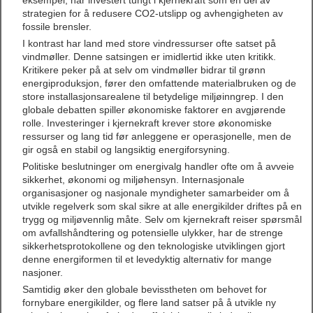
eksempel, har investert tungt i kjernekraft som en del av
strategien for å redusere CO2-utslipp og avhengigheten av
fossile brensler.
I kontrast har land med store vindressurser ofte satset på
vindmøller. Denne satsingen er imidlertid ikke uten kritikk.
Kritikere peker på at selv om vindmøller bidrar til grønn
energiproduksjon, fører den omfattende materialbruken og de
store installasjonsarealene til betydelige miljøinngrep. I den
globale debatten spiller økonomiske faktorer en avgjørende
rolle. Investeringer i kjernekraft krever store økonomiske
ressurser og lang tid før anleggene er operasjonelle, men de
gir også en stabil og langsiktig energiforsyning.
Politiske beslutninger om energivalg handler ofte om å avveie
sikkerhet, økonomi og miljøhensyn. Internasjonale
organisasjoner og nasjonale myndigheter samarbeider om å
utvikle regelverk som skal sikre at alle energikilder driftes på en
trygg og miljøvennlig måte. Selv om kjernekraft reiser spørsmål
om avfallshåndtering og potensielle ulykker, har de strenge
sikkerhetsprotokollene og den teknologiske utviklingen gjort
denne energiformen til et levedyktig alternativ for mange
nasjoner.
Samtidig øker den globale bevisstheten om behovet for
fornybare energikilder, og flere land satser på å utvikle ny