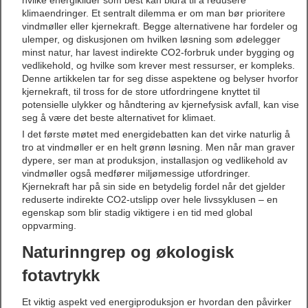
hvilke energikilder som best kan bidra til å redusere
klimaendringer. Et sentralt dilemma er om man bør prioritere
vindmøller eller kjernekraft. Begge alternativene har fordeler og
ulemper, og diskusjonen om hvilken løsning som ødelegger
minst natur, har lavest indirekte CO2-forbruk under bygging og
vedlikehold, og hvilke som krever mest ressurser, er kompleks.
Denne artikkelen tar for seg disse aspektene og belyser hvorfor
kjernekraft, til tross for de store utfordringene knyttet til
potensielle ulykker og håndtering av kjernefysisk avfall, kan vise
seg å være det beste alternativet for klimaet.
I det første møtet med energidebatten kan det virke naturlig å
tro at vindmøller er en helt grønn løsning. Men når man graver
dypere, ser man at produksjon, installasjon og vedlikehold av
vindmøller også medfører miljømessige utfordringer.
Kjernekraft har på sin side en betydelig fordel når det gjelder
reduserte indirekte CO2-utslipp over hele livssyklusen – en
egenskap som blir stadig viktigere i en tid med global
oppvarming.
Naturinngrep og økologisk
fotavtrykk
Et viktig aspekt ved energiproduksjon er hvordan den påvirker