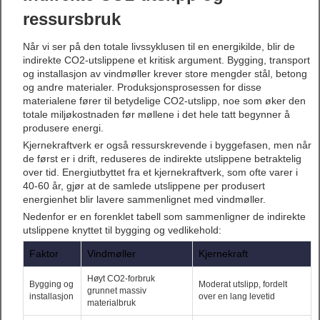
ressursbruk
Når vi ser på den totale livssyklusen til en energikilde, blir de
indirekte CO2-utslippene et kritisk argument. Bygging, transport
og installasjon av vindmøller krever store mengder stål, betong
og andre materialer. Produksjonsprosessen for disse
materialene fører til betydelige CO2-utslipp, noe som øker den
totale miljøkostnaden før møllene i det hele tatt begynner å
produsere energi.
Kjernekraftverk er også ressurskrevende i byggefasen, men når
de først er i drift, reduseres de indirekte utslippene betraktelig
over tid. Energiutbyttet fra et kjernekraftverk, som ofte varer i
40-60 år, gjør at de samlede utslippene per produsert
energienhet blir lavere sammenlignet med vindmøller.
Nedenfor er en forenklet tabell som sammenligner de indirekte
utslippene knyttet til bygging og vedlikehold:
Faktor
Vindmøller
Kjernekraft
Høyt CO2-forbruk
Bygging og
Moderat utslipp, fordelt
grunnet massiv
installasjon
over en lang levetid
materialbruk