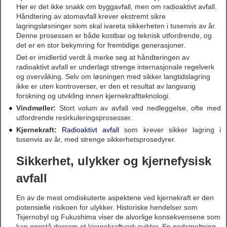
Her er det ikke snakk om byggavfall, men om radioaktivt avfall.
Håndtering av atomavfall krever ekstremt sikre
lagringsløsninger som skal ivareta sikkerheten i tusenvis av år.
Denne prosessen er både kostbar og teknisk utfordrende, og
det er en stor bekymring for fremtidige generasjoner.
Det er imidlertid verdt å merke seg at håndteringen av
radioaktivt avfall er underlagt strenge internasjonale regelverk
og overvåking. Selv om løsningen med sikker langtidslagring
ikke er uten kontroverser, er den et resultat av langvarig
forskning og utvikling innen kjernekraftteknologi.
Vindmøller:
Stort volum av avfall ved nedleggelse, ofte med
utfordrende resirkuleringsprosesser.
Kjernekraft:
Radioaktivt avfall
som krever sikker lagring i
tusenvis av år, med strenge sikkerhetsprosedyrer.
Sikkerhet, ulykker og kjernefysisk
avfall
En av de mest omdiskuterte aspektene ved kjernekraft er den
potensielle risikoen for ulykker. Historiske hendelser som
Tsjernobyl og Fukushima viser de alvorlige konsekvensene som
kan oppstå dersom et kjernekraftverk svikter. En nedsmeltning