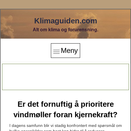
Klimaguiden.com
Alt om klima og forurensning.
Meny
Er det fornuftig å prioritere
vindmøller foran kjernekraft?
I dagens samfunn blir vi stadig konfrontert med spørsmål om