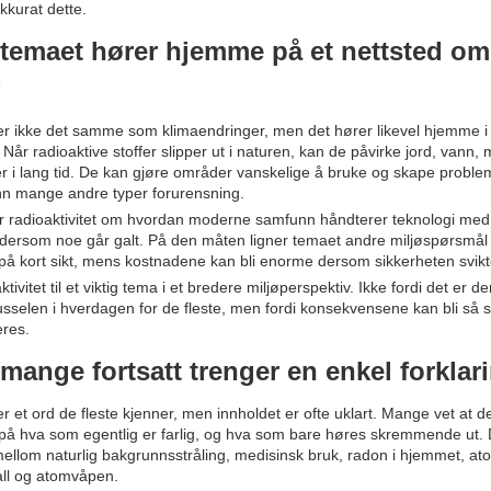
kurat dette.
 temaet hører hjemme på et nettsted om
ø
 er ikke det samme som klimaendringer, men det hører likevel hjemme i e
. Når radioaktive stoffer slipper ut i naturen, kan de påvirke jord, vann
 i lang tid. De kan gjøre områder vanskelige å bruke og skape probl
nn mange andre typer forurensning.
ler radioaktivitet om hvordan moderne samfunn håndterer teknologi med
dersom noe går galt. På den måten ligner temaet andre miljøspørsmål
på kort sikt, mens kostnadene kan bli enorme dersom sikkerheten svikt
ktivitet til et viktig tema i et bredere miljøperspektiv. Ikke fordi det er d
usselen i hverdagen for de fleste, men fordi konsekvensene kan bli så s
eres.
mange fortsatt trenger en enkel forklar
er et ord de fleste kjenner, men innholdet er ofte uklart. Mange vet at det
på hva som egentlig er farlig, og hva som bare høres skremmende ut. D
e mellom naturlig bakgrunnsstråling, medisinsk bruk, radon i hjemmet, at
fall og atomvåpen.