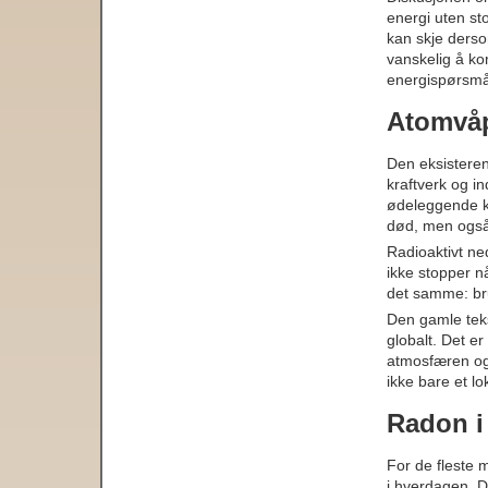
energi uten st
kan skje derso
vanskelig å ko
energispørsmå
Atomvåp
Den eksisterend
kraftverk og in
ødeleggende kr
død, men også 
Radioaktivt ne
ikke stopper n
det samme: br
Den gamle tek
globalt. Det e
atmosfæren og s
ikke bare et l
Radon i
For de fleste 
i hverdagen. D