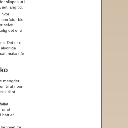
er slippes ut i
vært lang tid.
e hvor
e områder ble
or selve
elig det er å
mi. Det er et
alvorlige
att risiko når
iko
ore mengder
en til at noen
sak til at
allet.
 er et
 hatt et
 behovet for