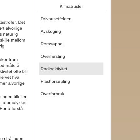
Klimatrusler
Drivhuseffekten
astrofer. Det
rt alvorlige
Avskoging
 naturlig
 skille mellom
Romsøppel
rig
Overhøsting
kker fram
god måte å
Radioaktivitet
vitet ofte blir
re vet hva
Plastforsøpling
 mer alvorlige
Overforbruk
noen tilfeller
ske atomulykker
For å forstå
e strålingen