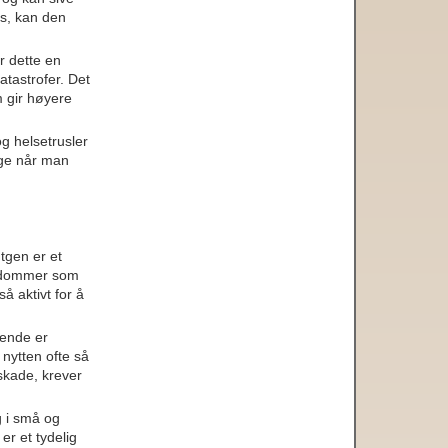
es, kan den
r dette en
atastrofer. Det
m gir høyere
og helsetrusler
ige når man
tgen er et
ykdommer som
å aktivt for å
rende er
 nytten ofte så
 skade, krever
g i små og
er et tydelig