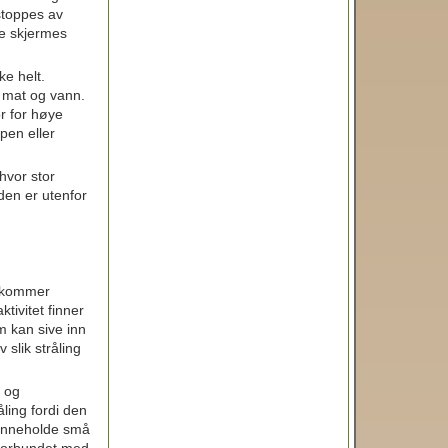
 stoppes av
ke skjermes
ke helt.
i mat og vann.
r for høye
pen eller
 hvor stor
lden er utenfor
rekommer
ktivitet finner
m kan sive inn
 slik stråling
g og
ling fordi den
 inneholde små