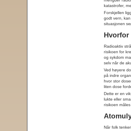
mengder radioa
katastrofer, m
Forskjellen li
godt vern, kan 
situasjonen se
Hvorfor 
Radioaktiv str
risikoen for kr
og sykdom mang
selv når de a
Ved høyere dos
på indre organe
hvor stor dose
liten dose forde
Dette er en vik
lukte eller sm
risikoen måles
Atomuly
Når folk tenker