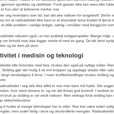
r gjennom sprekker og utettheter. Fordi gassen ikke kan sees eller lukt
 i et hus uten at beboerne merker noe.
er seg innendørs over tid, kan det øke risikoen for lungekreft. Derfor e
se om at radioaktivitet ikke bare er et dramatisk tema knyttet til fjerne k
et stille problem i vanlige boliger, særlig i områder med berggrunn so
oaktivitet relevant også i et mer praktisk boligperspektiv. Mange miljø- 
p om forhold man ikke legger merke til med en gang. De blir først synl
ker og tar dem på alvor.
ivitet i medisin og teknologi
ktivitet ofte forbindes med fare, brukes den også på nyttige måter. Røn
 Stråling gjør det mulig å se inni kroppen og oppdage skader eller s
rt langt vanskeligere å finne. I noen kreftbehandlinger brukes stråling ogs
vev.
radioaktivitet i seg selv ikke alltid er noe man bare må frykte. Det avgjø
ukes, hvor store dosene er, og om det finnes god kontroll. I medisin er
lert bruk av stråling er vel verdt risikoen. Men nettopp fordi stråling kan
ge sikkerhetsrutiner.
tig å huske at mange teknologier har to sider. Noe kan være svært nytti
ngder, men svært farlig i store og ukontrollerte mengder. Radioaktivitet 