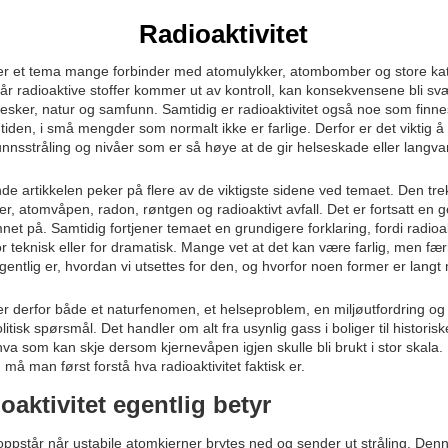
Radioaktivitet
 er et tema mange forbinder med atomulykker, atombomber og store kat
Når radioaktive stoffer kommer ut av kontroll, kan konsekvensene bli svæ
sker, natur og samfunn. Samtidig er radioaktivitet også noe som finnes
tiden, i små mengder som normalt ikke er farlige. Derfor er det viktig å
unnsstråling og nivåer som er så høye at de gir helseskade eller langva
de artikkelen peker på flere av de viktigste sidene ved temaet. Den tre
er, atomvåpen, radon, røntgen og radioaktivt avfall. Det er fortsatt en 
et på. Samtidig fortjener temaet en grundigere forklaring, fordi radioakti
or teknisk eller for dramatisk. Mange vet at det kan være farlig, men fær
egentlig er, hvordan vi utsettes for den, og hvorfor noen former er langt
er derfor både et naturfenomen, et helseproblem, en miljøutfordring og i 
litisk spørsmål. Det handler om alt fra usynlig gass i boliger til histori
hva som kan skje dersom kjernevåpen igjen skulle bli brukt i stor skala. 
 må man først forstå hva radioaktivitet faktisk er.
oaktivitet egentlig betyr
 oppstår når ustabile atomkjerner brytes ned og sender ut stråling. Denn