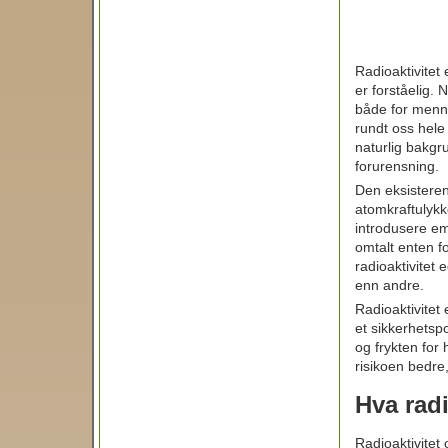
Radioaktivitet
er forståelig. 
både for menne
rundt oss hele 
naturlig bakgr
forurensning.
Den eksisteren
atomkraftulykk
introdusere emn
omtalt enten f
radioaktivitet 
enn andre.
Radioaktivitet 
et sikkerhetspo
og frykten for 
risikoen bedre,
Hva radi
Radioaktivitet