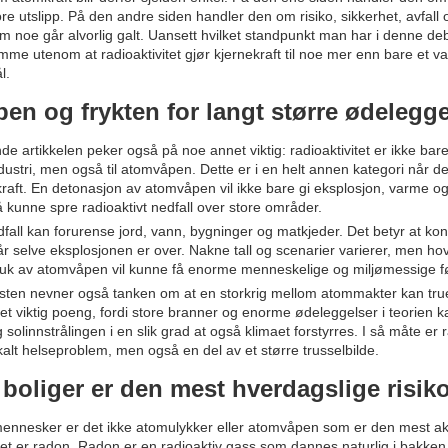
ore utslipp. På den andre siden handler den om risiko, sikkerhet, avfall
m noe går alvorlig galt. Uansett hvilket standpunkt man har i denne deb
mme utenom at radioaktivitet gjør kjernekraft til noe mer enn bare et va
l.
en og frykten for langt større ødelegge
e artikkelen peker også på noe annet viktig: radioaktivitet er ikke bare 
dustri, men også til atomvåpen. Dette er i en helt annen kategori når de
aft. En detonasjon av atomvåpen vil ikke bare gi eksplosjon, varme o
kunne spre radioaktivt nedfall over store områder.
dfall kan forurense jord, vann, bygninger og matkjeder. Det betyr at k
år selve eksplosjonen er over. Nakne tall og scenarier varierer, men hov
uk av atomvåpen vil kunne få enorme menneskelige og miljømessige fø
sten nevner også tanken om at en storkrig mellom atommakter kan tru
r et viktig poeng, fordi store branner og enorme ødeleggelser i teorien k
olinnstrålingen i en slik grad at også klimaet forstyrres. I så måte er r
okalt helseproblem, men også en del av et større trusselbilde.
 boliger er den mest hverdagslige risik
mennesker er det ikke atomulykker eller atomvåpen som er den mest akt
et er radon. Radon er en radioaktiv gass som dannes naturlig i bakken