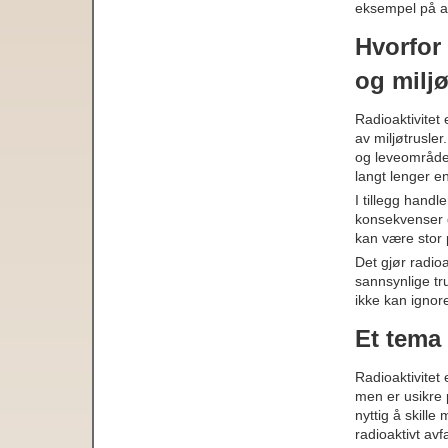
eksempel på ak
Hvorfor
og milj
Radioaktivitet
av miljøtrusler
og leveområder
langt lenger e
I tillegg hand
konsekvenser 
kan være stor 
Det gjør radioa
sannsynlige tr
ikke kan ignor
Et tema 
Radioaktivitet 
men er usikre 
nyttig å skill
radioaktivt av