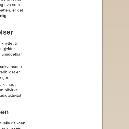
 og hva som
atten, er det
nlig
lser
knyttet til
t gjelder
g umiddelbar
onsekvensene
edbildet er
lger.
e klimaet
an påvirke
adioaktivitet
oen
uelle risikoen
 og kan sive