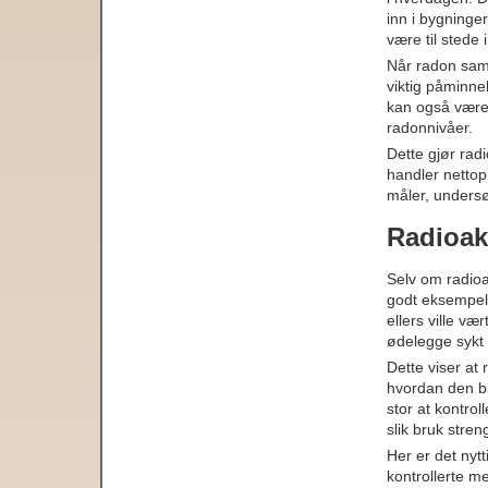
inn i bygninge
være til stede
Når radon saml
viktig påminnel
kan også være 
radonnivåer.
Dette gjør radi
handler nettop
måler, undersø
Radioakt
Selv om radioa
godt eksempel.
ellers ville væ
ødelegge sykt 
Dette viser at 
hvordan den br
stor at kontrol
slik bruk stren
Her er det nyt
kontrollerte me