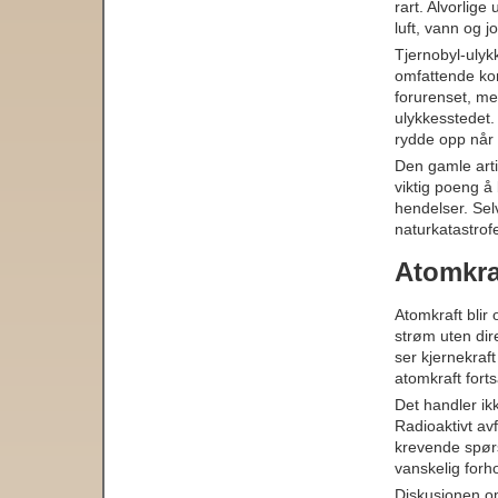
rart. Alvorlige
luft, vann og j
Tjernobyl-ulyk
omfattende kon
forurenset, me
ulykkesstedet. 
rydde opp når r
Den gamle arti
viktig poeng å
hendelser. Selv
naturkatastrofe
Atomkra
Atomkraft blir
strøm uten dire
ser kjernekraft 
atomkraft forts
Det handler ik
Radioaktivt avf
krevende spørsm
vanskelig forho
Diskusjonen om