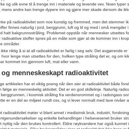
rke og ulik evne til å trenge inn i materiale og levende vev. Noen typer
d, mens andre kan trenge dypere inn og gjøre mer skade dersom de ik
tenke på radioaktivitet som noe kunstig og fremmed, men det stemmer ik
ffer finnes naturlig i jord, berggrunn, luft og til og med i små mengder 
tid hatt bakgrunnsstråling. Problemet oppstår når mennesker utsettes fo
år radioaktive stoffer spres på en måte som gjør at de kommer inn i krop
re områder.
kke riktig å si at all radioaktivitet er farlig i seg selv. Det avgjørende er
 hvor lenge man utsettes for den, hvilken type stråling det er, og om ki
har kommet inn gjennom luft, mat eller vann.
g og menneskeskapt radioaktivitet
ge artikkelen har et viktig poeng når den sier at radioaktivitet både fo
 følge av menneskelig aktivitet. Det er en god skillelinje. Naturlig radioa
 i berggrunnen, i kosmisk stråling fra verdensrommet og i radongass so
tte er en del av miljøet rundt oss, og vi lever normalt med lave nivåer av
radioaktivitet møter vi blant annet i medisinsk bruk, industri, forsknin
øntgenundersøkelser og enkelte behandlinger i helsevesenet bruker strå
 nyttig når den brukes kontrollert. Eldre røykvarslere har også kunnet