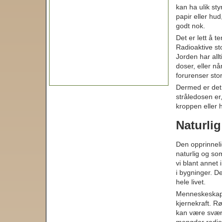
kan ha ulik sty
papir eller hu
godt nok.
Det er lett å 
Radioaktive sto
Jorden har all
doser, eller n
forurenser sto
Dermed er det i
stråledosen er,
kroppen eller 
Naturli
Den opprinneli
naturlig og som
vi blant annet
i bygninger. De
hele livet.
Menneskeskapt 
kjernekraft. R
kan være svært