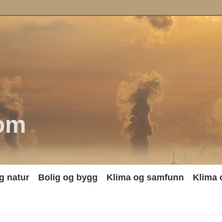
om
g natur
Bolig og bygg
Klima og samfunn
Klima 