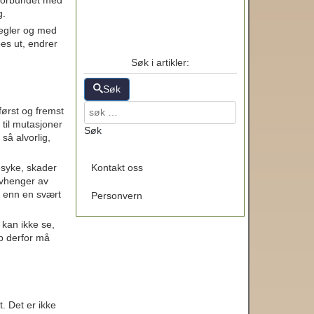
r forbundet med
g.
regler og med
pes ut, endrer
Søk i artikler:
Søk
først og fremst
 til mutasjoner
Søk
så alvorlig,
lesyke, skader
Kontakt oss
 avhenger av
e enn en svært
Personvern
n kan ikke se,
pp derfor må
t. Det er ikke