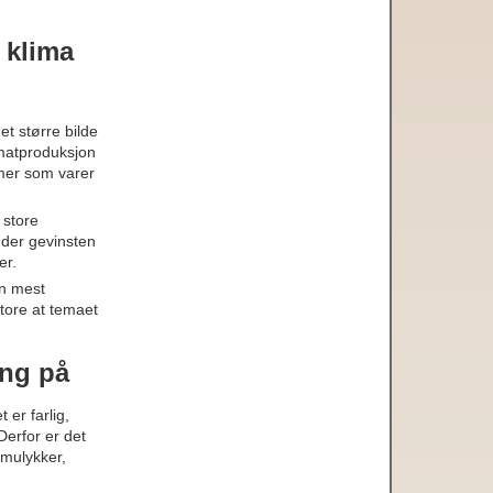
 klima
t større bilde
, matproduksjon
emer som varer
 store
 der gevinsten
er.
en mest
tore at temaet
ing på
 er farlig,
erfor er det
omulykker,