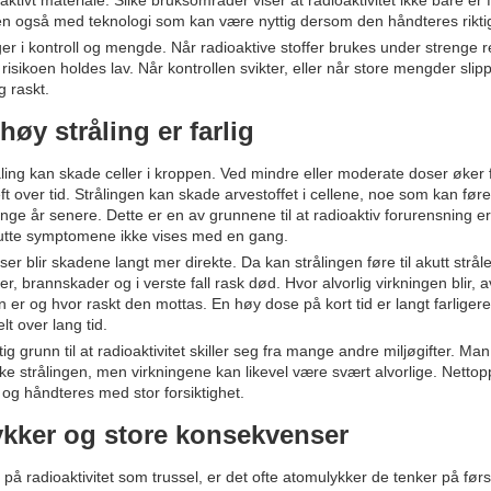
ktivt materiale. Slike bruksområder viser at radioaktivitet ikke bare e
en også med teknologi som kan være nyttig dersom den håndteres rikti
gger i kontroll og mengde. Når radioaktive stoffer brukes under strenge 
risikoen holdes lav. Når kontrollen svikter, eller når store mengder slip
g raskt.
høy stråling er farlig
åling kan skade celler i kroppen. Ved mindre eller moderate doser øker 
eft over tid. Strålingen kan skade arvestoffet i cellene, noe som kan føre
e år senere. Dette er en av grunnene til at radioaktiv forurensning er 
kutte symptomene ikke vises med en gang.
er blir skadene langt mer direkte. Da kan strålingen føre til akutt strå
r, brannskader og i verste fall rask død. Hvor alvorlig virkningen blir,
n er og hvor raskt den mottas. En høy dose på kort tid er langt farliger
lt over lang tid.
tig grunn til at radioaktivitet skiller seg fra mange andre miljøgifter. Ma
ake strålingen, men virkningene kan likevel være svært alvorlige. Netto
 og håndteres med stor forsiktighet.
kker og store konsekvenser
 på radioaktivitet som trussel, er det ofte atomulykker de tenker på førs