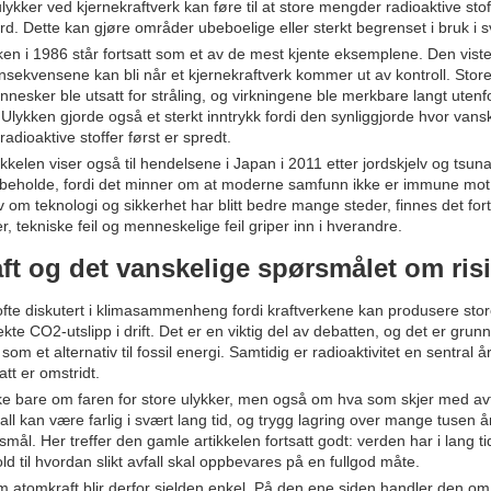
 ulykker ved kjernekraftverk kan føre til at store mengder radioaktive stoff
ord. Dette kan gjøre områder ubeboelige eller sterkt begrenset i bruk i s
ken i 1986 står fortsatt som et av de mest kjente eksemplene. Den vist
sekvensene kan bli når et kjernekraftverk kommer ut av kontroll. Stor
nnesker ble utsatt for stråling, og virkningene ble merkbare langt utenf
Ulykken gjorde også et sterkt inntrykk fordi den synliggjorde hvor vansk
adioaktive stoffer først er spredt.
kkelen viser også til hendelsene i Japan i 2011 etter jordskjelv og tsuna
 beholde, fordi det minner om at moderne samfunn ikke er immune mot 
 om teknologi og sikkerhet har blitt bedre mange steder, finnes det forts
r, tekniske feil og menneskelige feil griper inn i hverandre.
ft og det vanskelige spørsmålet om ris
 ofte diskutert i klimasammenheng fordi kraftverkene kan produsere st
kte CO2-utslipp i drift. Det er en viktig del av debatten, og det er grunn
som et alternativ til fossil energi. Samtidig er radioaktivitet en sentral år
att er omstridt.
ke bare om faren for store ulykker, men også om hva som skjer med avf
all kan være farlig i svært lang tid, og trygg lagring over mange tusen år
ål. Her treffer den gamle artikkelen fortsatt godt: verden har i lang tid
ld til hvordan slikt avfall skal oppbevares på en fullgod måte.
 atomkraft blir derfor sjelden enkel. På den ene siden handler den om